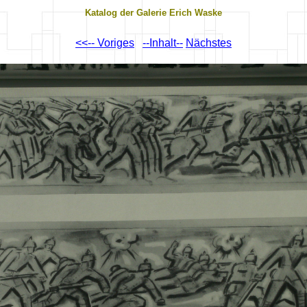
Katalog der Galerie Erich Waske
<<-- Voriges
--Inhalt--
Nächstes