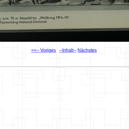
<<-- Voriges
--Inhalt--
Nächstes