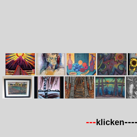
---
---
klicken