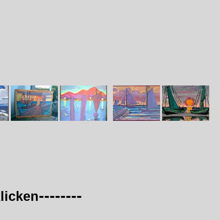
--------
licken